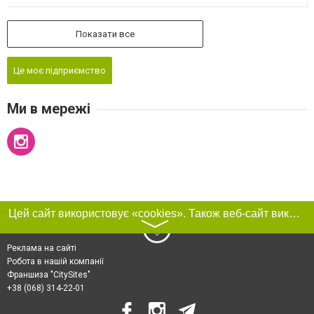
Показати все
Це моє підприємство
Ми в мережі
Цей сайт використовує «cookies». Також веб-сайт використовує інтернет-сервіс для збору технічних даних стосовно відвідувачів з метою отримання маркетингової та статистичної інформації. Умови обробки даних відвідувачів сайту див.
〉
Реклама на сайті
Робота в нашій компанії
Франшиза "CitySites"
+38 (068) 314-22-01