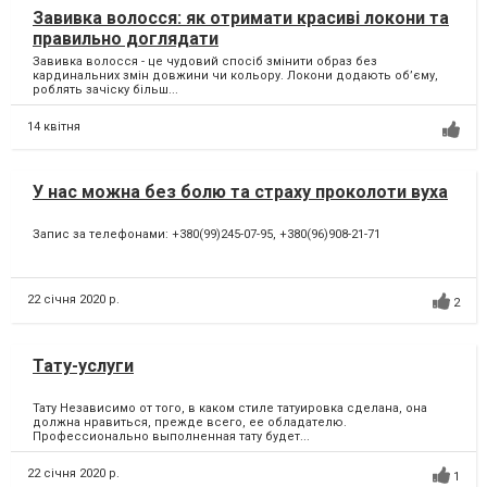
Завивка волосся: як отримати красиві локони та
правильно доглядати
Завивка волосся - це чудовий спосіб змінити образ без
кардинальних змін довжини чи кольору. Локони додають об’єму,
роблять зачіску більш...
14 квітня
У нас можна без болю та страху проколоти вуха
Запис за телефонами: +380(99)245-07-95, +380(96)908-21-71
22 січня 2020 р.
2
Тату-услуги
Тату Независимо от того, в каком стиле татуировка сделана, она
должна нравиться, прежде всего, ее обладателю.
Профессионально выполненная тату будет...
22 січня 2020 р.
1