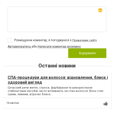
Розміщуючи коментар, я погоджуюся з
Правилами сайту
Авторизуватись
або
Написати коментар анонімно
Відправити
Останні новини
СПА-процедури для волосся: відновлення, блиск і
здоровий вигляд
Сучасний ритм життя, стреси, фарбування та використання
стайлінгових засобів часто впливають на стан волосся. Воно стає
сухим, ламким, втрачає блиск...
16 квітня