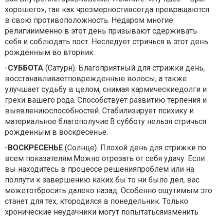
хорошего», так как чрезмерностивсегда превращаются
в свою противоположность. Недаром многие
религииименно в этот день призывают сдерживать
себя и соблюдать пост. Неследует стричься в этот день
рожденным во вторник.
-
СУББОТА
(Сатурн). Благоприятный для стрижки день,
восстанавливаетповрежденные волосы, а также
улучшает судьбу в целом, снимая кармическиедолги и
грехи вашего рода. Способствует развитию терпения и
выявлениюспособностей. Стабилизирует психику и
материальное благополучие.В субботу нельзя стричься
рожденным в воскресенье.
-
ВОСКРЕСЕНЬЕ
(Солнце). Плохой день для стрижки по
всем показателям.Можно отрезать от себя удачу. Если
вы находитесь в процессе решенияпроблем или на
полпути к завершению каких бы то ни было дел, вас
можетотбросить далеко назад. Особенно ощутимым это
станет для тех, ктородился в понедельник. Только
хронические неудачники могут попытатьсяизменить