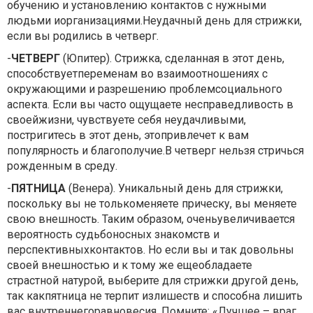
обучению и установлению контактов с нужными
людьми иорганизациями.Неудачный день для стрижки,
если вы родились в четверг.
-
ЧЕТВЕРГ
(Юпитер). Стрижка, сделанная в этот день,
способствуетпеременам во взаимоотношениях с
окружающими и разрешению проблемсоциального
аспекта. Если вы часто ощущаете несправедливость в
своейжизни, чувствуете себя неудачливыми,
постригитесь в этот день, этопривлечет к вам
популярность и благополучие.В четверг нельзя стричься
рожденным в среду.
-
ПЯТНИЦА
(Венера). Уникальный день для стрижки,
поскольку вы не толькоменяете прическу, вы меняете
свою внешность. Таким образом, оченьувеличивается
вероятность судьбоносных знакомств и
перспективныхконтактов. Но если вы и так довольны
своей внешностью и к тому же ещеобладаете
страстной натурой, выберите для стрижки другой день,
так какпятница не терпит излишеств и способна лишить
вас внутреннегоравновесия. Помните: «Лучшее – враг