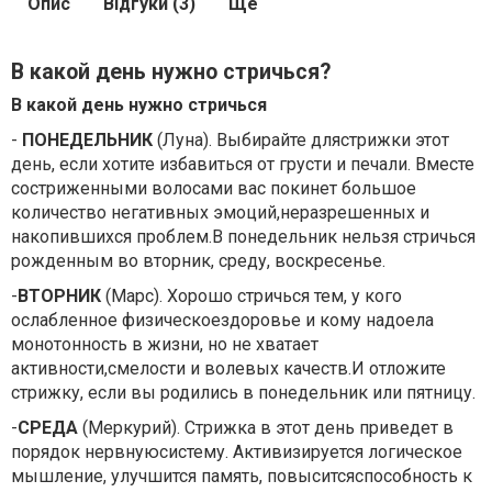
Опис
Відгуки (3)
Ще
В какой день нужно стричься?
В какой день нужно стричься
-
ПОНЕДЕЛЬНИК
(Луна). Выбирайте длястрижки этот
день, если хотите избавиться от грусти и печали. Вместе
состриженными волосами вас покинет большое
количество негативных эмоций,неразрешенных и
накопившихся проблем.В понедельник нельзя стричься
рожденным во вторник, среду, воскресенье.
-
ВТОРНИК
(Марс). Хорошо стричься тем, у кого
ослабленное физическоездоровье и кому надоела
монотонность в жизни, но не хватает
активности,смелости и волевых качеств.И отложите
стрижку, если вы родились в понедельник или пятницу.
-
СРЕДА
(Меркурий). Стрижка в этот день приведет в
порядок нервнуюсистему. Активизируется логическое
мышление, улучшится память, повыситсяспособность к