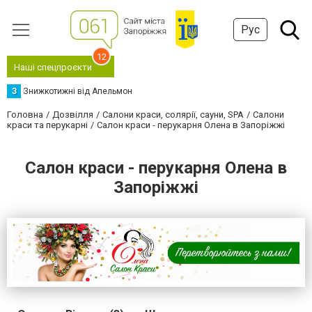
Рус
12
Наші спецпроєкти
З
Знижкотижні від Апельмон
Головна
Дозвілля
Салони краси, солярії, сауни, SPA
Салони
краси та перукарні
Салон краси - перукарня Олена в Запоріжжі
Салон краси - перукарня Олена в
Запоріжжі